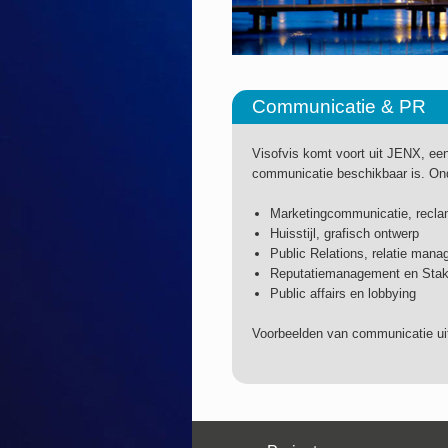
Communicatie & PR
Visofvis komt voort uit JENX, ee
communicatie beschikbaar is. Ond
Marketingcommunicatie, recl
Huisstijl, grafisch ontwerp
Public Relations, relatie man
Reputatiemanagement en Stak
Public affairs en lobbying
Voorbeelden van communicatie uit