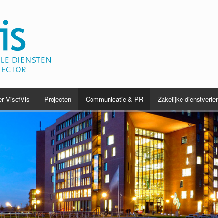
r VisofVis
Projecten
Communicatie & PR
Zakelijke dienstverle