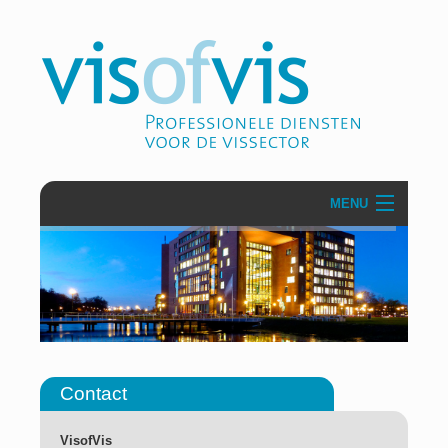
MENU
Over VisofVis
Projecten
Communicatie & PR
Zakelijke dienstverlening
Contact
Secretariaten
VisofVis