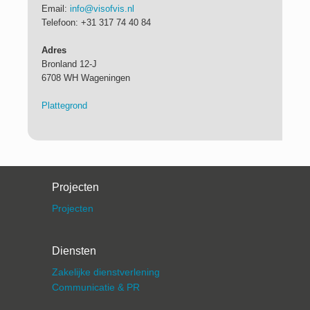
Email:
info@visofvis.nl
Contact
Telefoon: +31 317 74 40 84
Adres
Bronland 12-J
6708 WH Wageningen
Plattegrond
Projecten
Projecten
Diensten
Zakelijke dienstverlening
Communicatie & PR