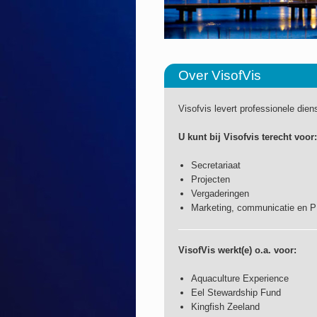
Over VisofVis
Visofvis levert professionele dien
U kunt bij Visofvis terecht voor:
Secretariaat
Projecten
Vergaderingen
Marketing, communicatie en 
VisofVis werkt(e) o.a. voor:
Aquaculture Experience
Eel Stewardship Fund
Kingfish Zeeland