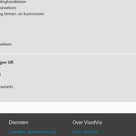
linghandelaren
iskwekers
g binnen- en kustvissers
wekers
ngen UR
d
taurants
Diensten
Over VisofVis
Zakelijke dienstverlening
Over VisofVis