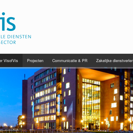
r VisofVis
Projecten
Communicatie & PR
Zakelijke dienstverle