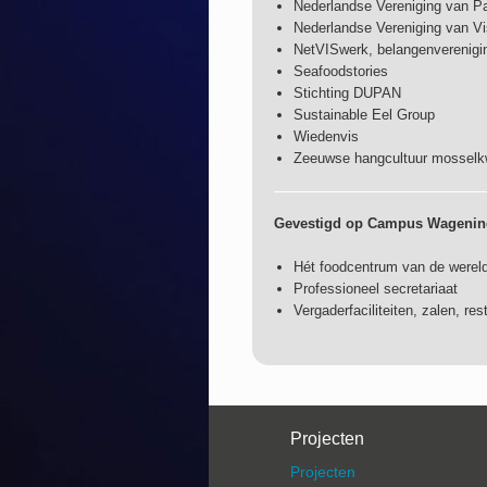
Nederlandse Vereniging van Pa
Nederlandse Vereniging van V
NetVISwerk, belangenverenigin
Seafoodstories
Stichting DUPAN
Sustainable Eel Group
Wiedenvis
Zeeuwse hangcultuur mosselk
Gevestigd op Campus Wageni
Hét foodcentrum van de werel
Professioneel secretariaat
Vergaderfaciliteiten, zalen, res
Projecten
Projecten