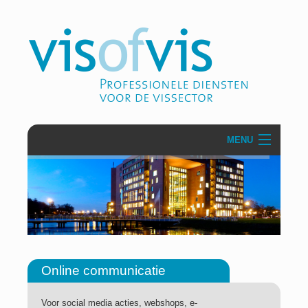
MENU
Over VisofVis
Projecten
Communicatie & PR
Zakelijke dienstverlening
Online communicatie
Secretariaten
Voor social media acties, webshops, e-