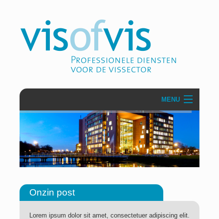
MENU
Over VisofVis
Projecten
Communicatie & PR
Zakelijke dienstverlening
Onzin post
Secretariaten
Lorem ipsum dolor sit amet, consectetuer adipiscing elit.